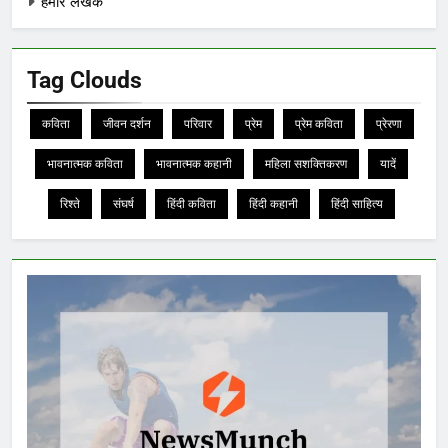
हमारे लेखक
Tag Clouds
कविता
जीवन दर्शन
परिवार
प्रेम
प्रेम कविता
प्रेरणा
भावनात्मक कविता
भावनात्मक कहानी
महिला सशक्तिकरण
यादें
रिश्ते
संघर्ष
हिंदी कविता
हिंदी कहानी
हिंदी साहित्य