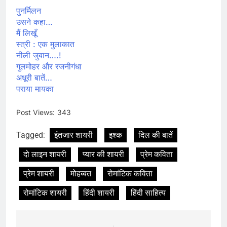
पुनर्मिलन
उसने कहा…
मैं लिखूँ
स्त्री : एक मुलाकात
नीली जुबान….!
गुलमोहर और रजनीगंधा
अधूरी बातें…
पराया मायका
Post Views:
343
Tagged:
इंतजार शायरी
इश्क
दिल की बातें
दो लाइन शायरी
प्यार की शायरी
प्रेम कविता
प्रेम शायरी
मोहब्बत
रोमांटिक कविता
रोमांटिक शायरी
हिंदी शायरी
हिंदी साहित्य