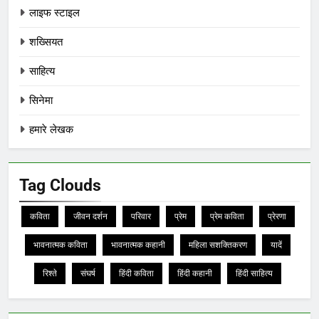
लाइफ स्टाइल
शख्सियत
साहित्य
सिनेमा
हमारे लेखक
Tag Clouds
कविता
जीवन दर्शन
परिवार
प्रेम
प्रेम कविता
प्रेरणा
भावनात्मक कविता
भावनात्मक कहानी
महिला सशक्तिकरण
यादें
रिश्ते
संघर्ष
हिंदी कविता
हिंदी कहानी
हिंदी साहित्य