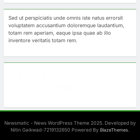
Sed ut perspiciatis unde omnis iste natus errorsit
voluptatem accusantium doloremque laudantium,
totam rem aperiam, eaque ipsa quae ab illo
inventore veritatis totam rem.
Newsmatic - News WordPress Theme 2025. Developed by
Nitin Gaikwad-7219132650 Powered By
.
BlazeThemes