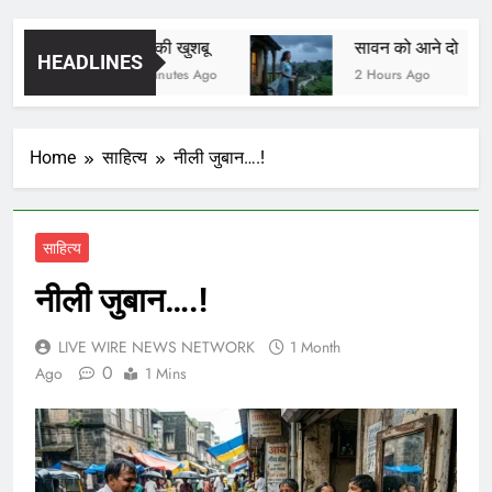
यादों की खुशबू
सावन को आने दो
HEADLINES
50 Minutes Ago
2 Hours Ago
Home
साहित्य
नीली जुबान….!
साहित्य
नीली जुबान….!
LIVE WIRE NEWS NETWORK
1 Month
0
Ago
1 Mins