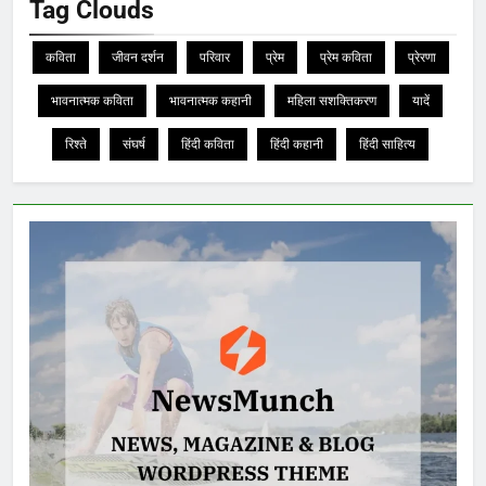
Tag Clouds
कविता
जीवन दर्शन
परिवार
प्रेम
प्रेम कविता
प्रेरणा
भावनात्मक कविता
भावनात्मक कहानी
महिला सशक्तिकरण
यादें
रिश्ते
संघर्ष
हिंदी कविता
हिंदी कहानी
हिंदी साहित्य