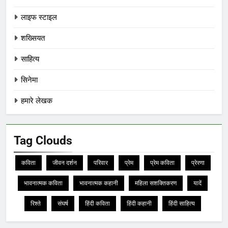
लाइफ स्टाइल
शख्सियत
साहित्य
सिनेमा
हमारे लेखक
Tag Clouds
कविता
जीवन दर्शन
परिवार
प्रेम
प्रेम कविता
प्रेरणा
भावनात्मक कविता
भावनात्मक कहानी
महिला सशक्तिकरण
यादें
रिश्ते
संघर्ष
हिंदी कविता
हिंदी कहानी
हिंदी साहित्य