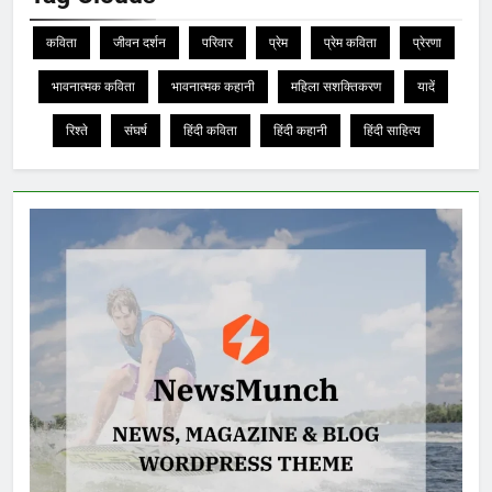
कविता
जीवन दर्शन
परिवार
प्रेम
प्रेम कविता
प्रेरणा
भावनात्मक कविता
भावनात्मक कहानी
महिला सशक्तिकरण
यादें
रिश्ते
संघर्ष
हिंदी कविता
हिंदी कहानी
हिंदी साहित्य