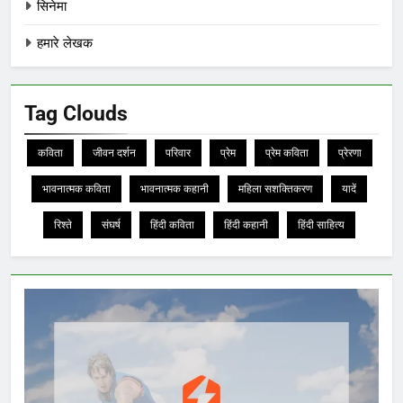
सिनेमा
हमारे लेखक
Tag Clouds
कविता
जीवन दर्शन
परिवार
प्रेम
प्रेम कविता
प्रेरणा
भावनात्मक कविता
भावनात्मक कहानी
महिला सशक्तिकरण
यादें
रिश्ते
संघर्ष
हिंदी कविता
हिंदी कहानी
हिंदी साहित्य