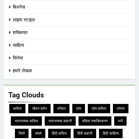
बिजनेस
लाइफ स्टाइल
शख्सियत
साहित्य
सिनेमा
हमारे लेखक
Tag Clouds
कविता
जीवन दर्शन
परिवार
प्रेम
प्रेम कविता
प्रेरणा
भावनात्मक कविता
भावनात्मक कहानी
महिला सशक्तिकरण
यादें
रिश्ते
संघर्ष
हिंदी कविता
हिंदी कहानी
हिंदी साहित्य