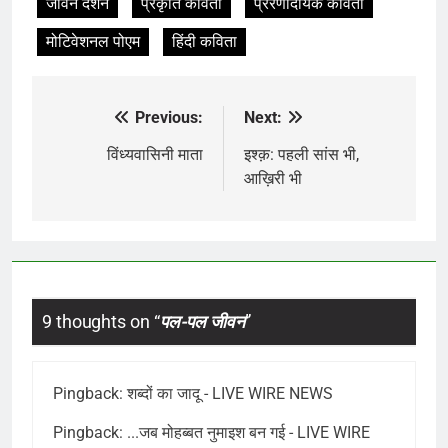
जीवन दर्शन
प्रकृति कविता
प्रेरणादायक कविता
मोटिवेशनल पोएम
हिंदी कविता
Previous:
Next:
Post
navigation
विंध्यवासिनी माता
इश्क़: पहली सांस भी,
आख़िरी भी
9 thoughts on “
पल-पल जीवन
”
Pingback:
शब्दों का जादू - LIVE WIRE NEWS
Pingback:
...जब मोहब्बत नुमाइश बन गई - LIVE WIRE