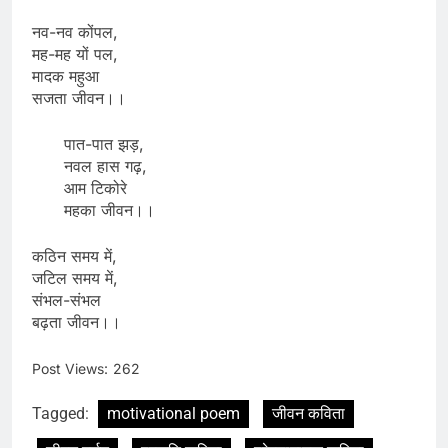
नव-नव कोंपल,
मह-मह यों पल,
मादक महुआ
सजता जीवन।।
पात-पात झड़,
नवल हास गढ़,
आम टिकोरे
महका जीवन।।
कठिन समय में,
जटिल समय में,
संभल-संभल
बढ़ता जीवन।।
Post Views:
262
Tagged:
motivational poem
जीवन कविता