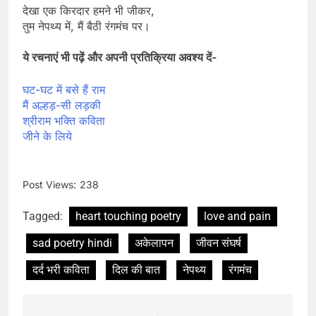
देखा एक किरदार हमने भी जीकर,
तुम नेपथ्य में, मैं बैठी रंगमंच पर।
ये रचनाएं भी पढ़ें और अपनी प्रतिक्रिया अवश्य दें-
घट-घट में बसे हैं राम
मैं अल्हड़-सी लड़की
श्रीराम भक्ति कविता
जीने के लिये
Post Views:
238
Tagged:
heart touching poetry
love and pain
sad poetry hindi
अकेलापन
जीवन संघर्ष
दर्द भरी कविता
दिल की बात
नेपथ्य
रंगमंच