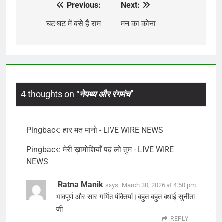
Previous:
Next:
Post
navigation
घट-घट में बसे हैं राम
मन का कोना
4 thoughts on “
नेपथ्य और रंगमंच
”
Pingback:
हार मत मानो - LIVE WIRE NEWS
Pingback:
मेरी ख़ामोशियाँ पढ़ लो तुम - LIVE WIRE
NEWS
Ratna Manik
says:
March 30, 2026 at 4:50 pm
भावपूर्ण और सार गर्भित पंक्तियां।बहुत बहुत बधाई सुनीता
जी
REPLY