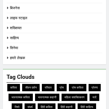
बिजनेस
लाइफ स्टाइल
शख्सियत
साहित्य
सिनेमा
हमारे लेखक
Tag Clouds
कविता
जीवन दर्शन
परिवार
प्रेम
प्रेम कविता
प्रेरणा
भावनात्मक कविता
भावनात्मक कहानी
महिला सशक्तिकरण
यादें
रिश्ते
संघर्ष
हिंदी कविता
हिंदी कहानी
हिंदी साहित्य