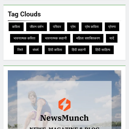
Tag Clouds
कविता
जीवन दर्शन
परिवार
प्रेम
प्रेम कविता
प्रेरणा
भावनात्मक कविता
भावनात्मक कहानी
महिला सशक्तिकरण
यादें
रिश्ते
संघर्ष
हिंदी कविता
हिंदी कहानी
हिंदी साहित्य