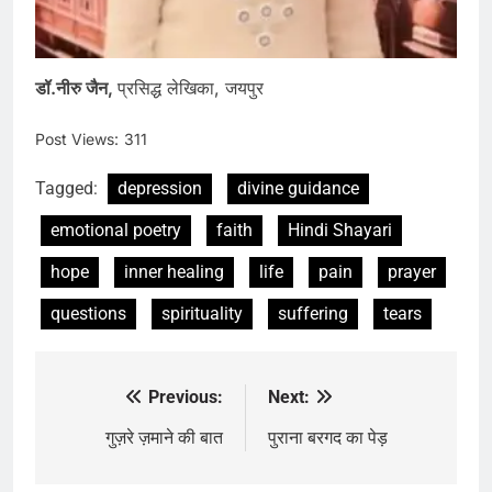
डॉ.नीरु जैन,
प्रसिद्ध लेखिका, जयपुर
Post Views:
311
Tagged:
depression
divine guidance
emotional poetry
faith
Hindi Shayari
hope
inner healing
life
pain
prayer
questions
spirituality
suffering
tears
Previous:
Next:
Post
navigation
गुज़रे ज़माने की बात
पुराना बरगद का पेड़