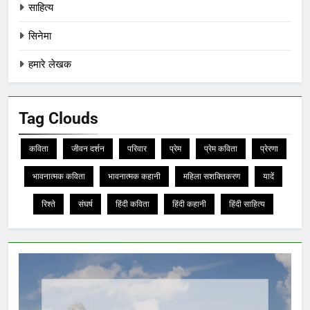
साहित्य
सिनेमा
हमारे लेखक
Tag Clouds
कविता
जीवन दर्शन
परिवार
प्रेम
प्रेम कविता
प्रेरणा
भावनात्मक कविता
भावनात्मक कहानी
महिला सशक्तिकरण
यादें
रिश्ते
संघर्ष
हिंदी कविता
हिंदी कहानी
हिंदी साहित्य