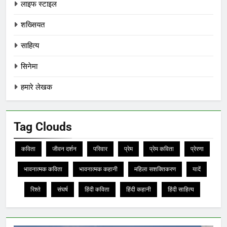
लाइफ स्टाइल
शख्सियत
साहित्य
सिनेमा
हमारे लेखक
Tag Clouds
कविता
जीवन दर्शन
परिवार
प्रेम
प्रेम कविता
प्रेरणा
भावनात्मक कविता
भावनात्मक कहानी
महिला सशक्तिकरण
यादें
रिश्ते
संघर्ष
हिंदी कविता
हिंदी कहानी
हिंदी साहित्य