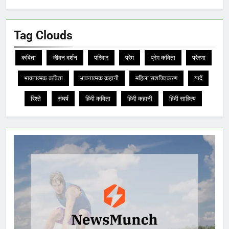
Tag Clouds
कविता
जीवन दर्शन
परिवार
प्रेम
प्रेम कविता
प्रेरणा
भावनात्मक कविता
भावनात्मक कहानी
महिला सशक्तिकरण
यादें
रिश्ते
संघर्ष
हिंदी कविता
हिंदी कहानी
हिंदी साहित्य