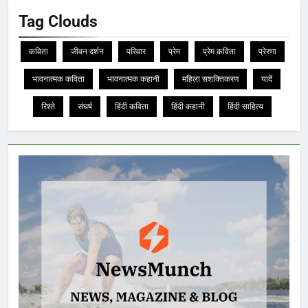
Tag Clouds
कविता
जीवन दर्शन
परिवार
प्रेम
प्रेम कविता
प्रेरणा
भावनात्मक कविता
भावनात्मक कहानी
महिला सशक्तिकरण
यादें
रिश्ते
संघर्ष
हिंदी कविता
हिंदी कहानी
हिंदी साहित्य