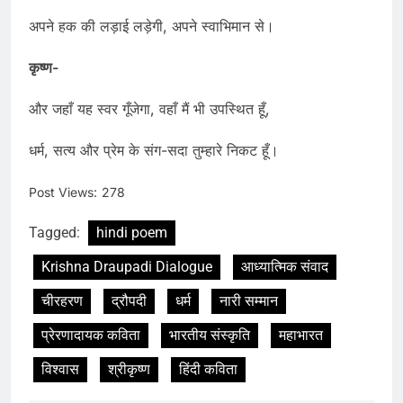
अपने हक की लड़ाई लड़ेगी, अपने स्वाभिमान से।
कृष्ण-
और जहाँ यह स्वर गूँजेगा, वहाँ मैं भी उपस्थित हूँ,
धर्म, सत्य और प्रेम के संग-सदा तुम्हारे निकट हूँ।
Post Views:
278
Tagged:
hindi poem
Krishna Draupadi Dialogue
आध्यात्मिक संवाद
चीरहरण
द्रौपदी
धर्म
नारी सम्मान
प्रेरणादायक कविता
भारतीय संस्कृति
महाभारत
विश्वास
श्रीकृष्ण
हिंदी कविता