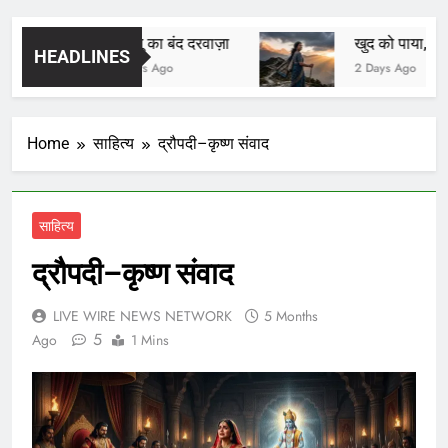
आईसीयू का बंद दरवाज़ा
खुद को पाया, खुद को
HEADLINES
21 Hours Ago
2 Days Ago
Home
साहित्य
द्रौपदी–कृष्ण संवाद
साहित्य
द्रौपदी–कृष्ण संवाद
LIVE WIRE NEWS NETWORK
5 Months
5
Ago
1 Mins