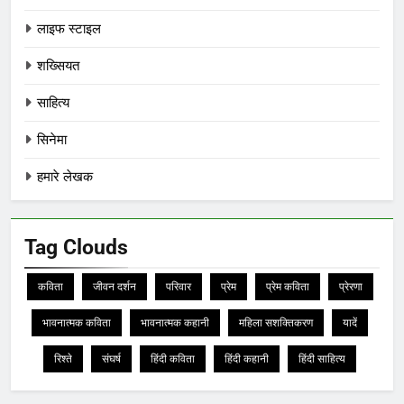
लाइफ स्टाइल
शख्सियत
साहित्य
सिनेमा
हमारे लेखक
Tag Clouds
कविता
जीवन दर्शन
परिवार
प्रेम
प्रेम कविता
प्रेरणा
भावनात्मक कविता
भावनात्मक कहानी
महिला सशक्तिकरण
यादें
रिश्ते
संघर्ष
हिंदी कविता
हिंदी कहानी
हिंदी साहित्य