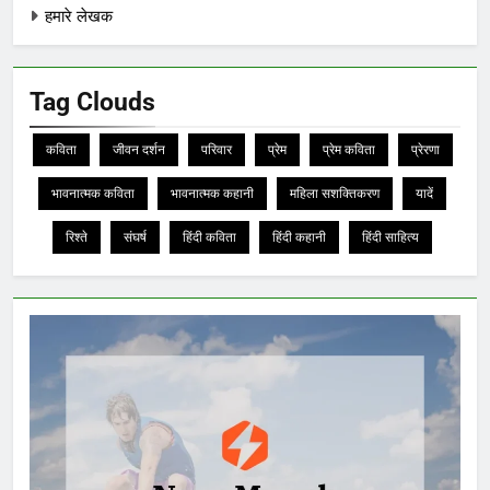
हमारे लेखक
Tag Clouds
कविता
जीवन दर्शन
परिवार
प्रेम
प्रेम कविता
प्रेरणा
भावनात्मक कविता
भावनात्मक कहानी
महिला सशक्तिकरण
यादें
रिश्ते
संघर्ष
हिंदी कविता
हिंदी कहानी
हिंदी साहित्य