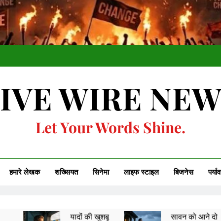
IVE WIRE NE
Let Your Words Shine.
हमारे लेखक
शख्सियत
सिनेमा
लाइफ स्टाइल
बिजनेस
पर्या
यादों की खुशबू
सावन को आने दो