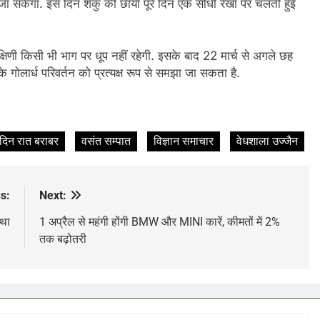
ा जा सकेगा. इस दिन शंकु की छाया पूरे दिन एक सीधी रेखा पर चलती हुई
दक्षिणी किसी भी भाग पर धूप नहीं रहेगी. इसके बाद 22 मार्च से अगले छह
के गोलार्ध परिवर्तन को प्रत्यक्ष रूप से समझा जा सकता है.
दिन रात बराबर
वसंत सम्पात
विज्ञान समाचार
वेधशाला उज्जैन
s:
Next:
्था
1 अप्रैल से महंगी होंगी BMW और MINI कारें, कीमतों में 2%
तक बढ़ोतरी