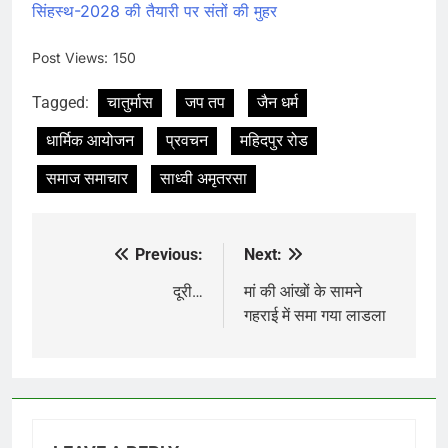
सिंहस्थ-2028 की तैयारी पर संतों की मुहर
Post Views:
150
Tagged:
चातुर्मास
जप तप
जैन धर्म
धार्मिक आयोजन
प्रवचन
महिदपुर रोड
समाज समाचार
साध्वी अमृतरसा
Previous:
Next:
Post
navigation
दूरी…
मां की आंखों के सामने
गहराई में समा गया लाडला