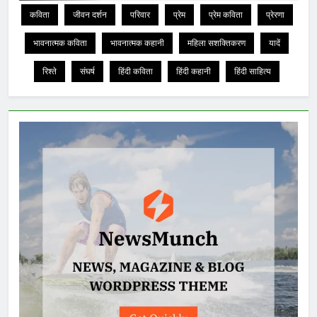
कविता
जीवन दर्शन
परिवार
प्रेम
प्रेम कविता
प्रेरणा
भावनात्मक कविता
भावनात्मक कहानी
महिला सशक्तिकरण
यादें
रिश्ते
संघर्ष
हिंदी कविता
हिंदी कहानी
हिंदी साहित्य