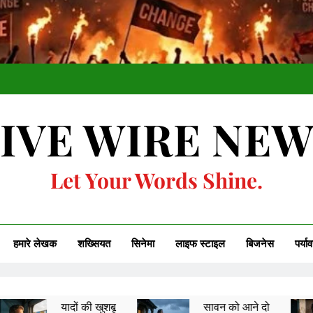
IVE WIRE NE
Let Your Words Shine.
हमारे लेखक
शख्सियत
सिनेमा
लाइफ स्टाइल
बिजनेस
पर्या
दों की खुशबू
सावन को आने दो
अच्छी