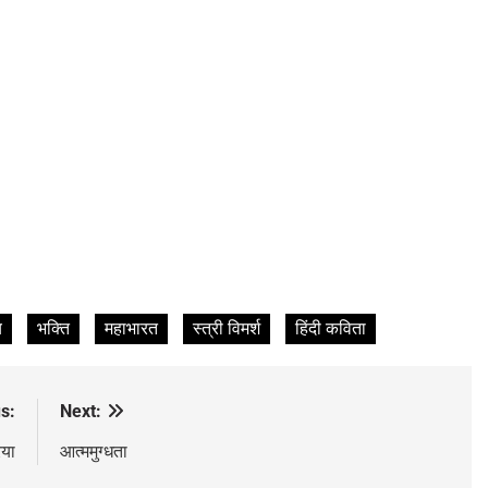
य
भक्ति
महाभारत
स्त्री विमर्श
हिंदी कविता
s:
Next:
िया
आत्ममुग्धता