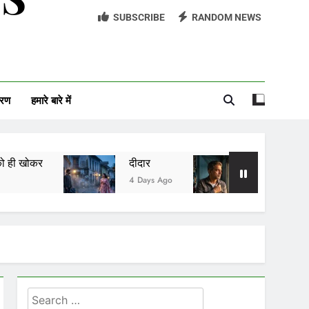
SUBSCRIBE
RANDOM NEWS
सावन को आने दो
अच्छी औरत
आईसीयू का बंद दरवाज़ा
वरण
हमारे बारे में
दीदार
यादों की खुशबू
4 Days Ago
2 Days Ago
Search