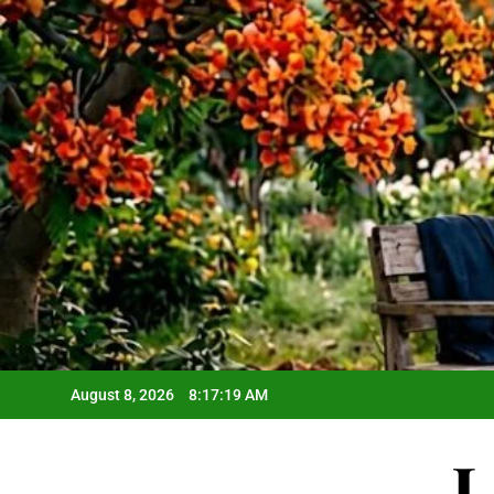
Skip
to
content
August 8, 2026
8:17:21 AM
L