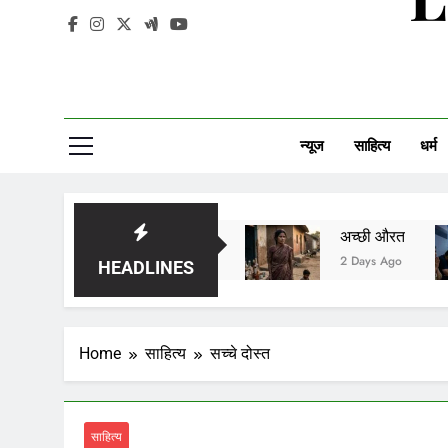
न्यूज
साहित्य
धर्म
सावन को आने दो
अच्छी औरत
आईस
2 Days Ago
2 Days Ago
3 D
HEADLINES
Home
साहित्य
सच्चे दोस्त
साहित्य