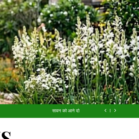
आईसीयू का बंद दरवाज़ा
यादों की खुशबू
सावन को आने दो
अच्छी औरत
आईसीयू का बंद दरवाज़ा
WS
यादों की खुशबू