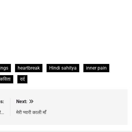
ings
heartbreak
Hindi sahitya
inner pain
 कविता
दर्द
s:
Next:
है…
मेरी प्यारी काली माँ