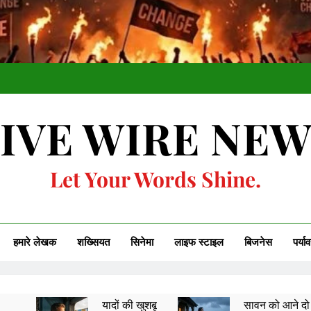
IVE WIRE NE
Let Your Words Shine.
हमारे लेखक
शख्सियत
सिनेमा
लाइफ स्टाइल
बिजनेस
पर्या
यादों की खुशबू
सावन को आने दो