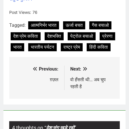
Post Views:
76
Tagged:
आत्मनिर्भर भारत
ऊर्जा बचत
गैस बचाओ
देश प्रेम कविता
देशभक्ति
पेट्रोल बचाओ
प्रेरणा
भारत
भारतीय पर्यटन
राष्ट्र प्रेम
हिंदी कविता
Previous:
Next:
Post
navigation
ग़ज़ल
वो हँसती थी… अब चुप
रहती है
4 thoughts on “
देश संग खड़े रहो
”