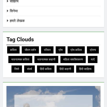
साहित्य
सिनेमा
हमारे लेखक
Tag Clouds
कविता
जीवन दर्शन
परिवार
प्रेम
प्रेम कविता
प्रेरणा
भावनात्मक कविता
भावनात्मक कहानी
महिला सशक्तिकरण
यादें
रिश्ते
संघर्ष
हिंदी कविता
हिंदी कहानी
हिंदी साहित्य