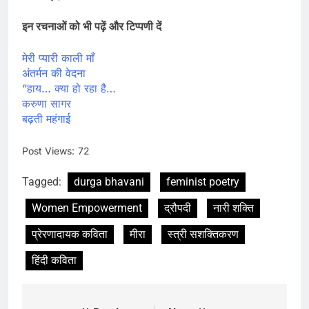
इन रचनाओं को भी पढ़ें और टिप्पणी दें
मेरी प्यारी काली माँ
अंतर्मन की वेदना
“हाय… क्या हो रहा है…
करुणा सागर
बढ़ती महंगाई
Post Views:
72
Tagged:
durga bhavani
feminist poetry
Women Empowerment
द्रौपदी
नारी शक्ति
प्रेरणादायक कविता
मीरा
स्त्री सशक्तिकरण
हिंदी कविता