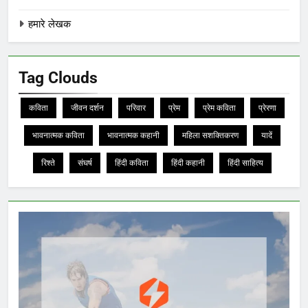
हमारे लेखक
Tag Clouds
कविता
जीवन दर्शन
परिवार
प्रेम
प्रेम कविता
प्रेरणा
भावनात्मक कविता
भावनात्मक कहानी
महिला सशक्तिकरण
यादें
रिश्ते
संघर्ष
हिंदी कविता
हिंदी कहानी
हिंदी साहित्य