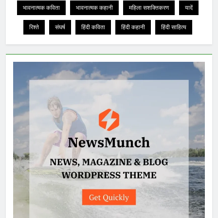
भावनात्मक कविता
भावनात्मक कहानी
महिला सशक्तिकरण
यादें
रिश्ते
संघर्ष
हिंदी कविता
हिंदी कहानी
हिंदी साहित्य