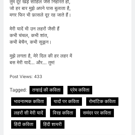
तुम दूर खड़े साहिल जैसे निहारते हो,
जो हर बार मुझे अपने पास बुलाता है,
मगर फिर भी फ़ासले दूर रह जाते हैं।
मेरी यादें भी उन लहरों जैसी हैं
कभी चंचल, कभी शांत,
कभी बेचैन, कभी सुकून।
मुझे लगता है, मेरे दिल की हर लहर में
बस मेरी यादें… और… तुम!
Post Views:
433
Tagged:
तन्हाई की कविता
प्रेम कविता
भावनात्मक कविता
यादों पर कविता
रोमांटिक कविता
लहरों सी मेरी यादें
विरह कविता
समंदर पर कविता
हिंदी कविता
हिंदी शायरी