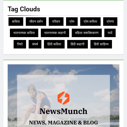
Tag Clouds
कविता
जीवन दर्शन
परिवार
प्रेम
प्रेम कविता
प्रेरणा
भावनात्मक कविता
भावनात्मक कहानी
महिला सशक्तिकरण
यादें
रिश्ते
संघर्ष
हिंदी कविता
हिंदी कहानी
हिंदी साहित्य