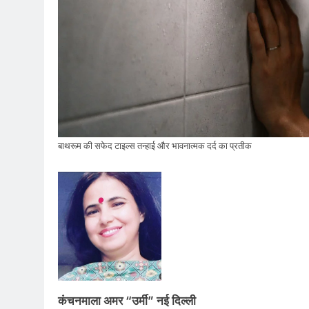
बाथरूम की सफेद टाइल्स तन्हाई और भावनात्मक दर्द का प्रतीक
कंचनमाला अमर “उर्मी” नई दिल्ली