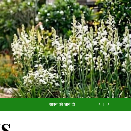
आईसीयू का बंद दरवाज़ा
यादों की खुशबू
सावन को आने दो
अच्छी औरत
WS
आईसीयू का बंद दरवाज़ा