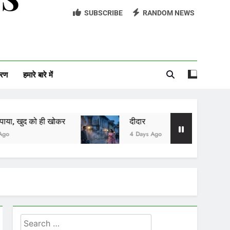
SUBSCRIBE
RANDOM NEWS
यादों की खुशबू
सावन को आने दो
अच्छी औरत
वरण
हमारे बारे में
आईसीयू का बंद दरवाज़ा
ोकर
दीदार
यादों की खुशबू
4 Days Ago
2 Days Ago
Search