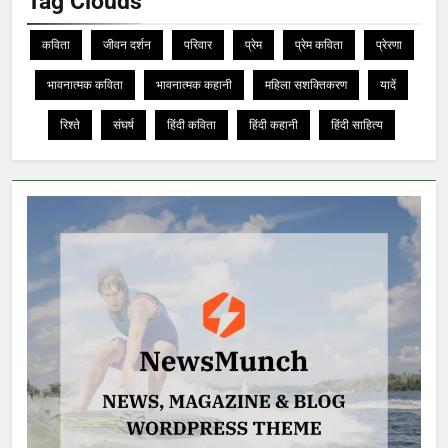
Tag Clouds
कविता
जीवन दर्शन
परिवार
प्रेम
प्रेम कविता
प्रेरणा
भावनात्मक कविता
भावनात्मक कहानी
महिला सशक्तिकरण
यादें
रिश्ते
संघर्ष
हिंदी कविता
हिंदी कहानी
हिंदी साहित्य