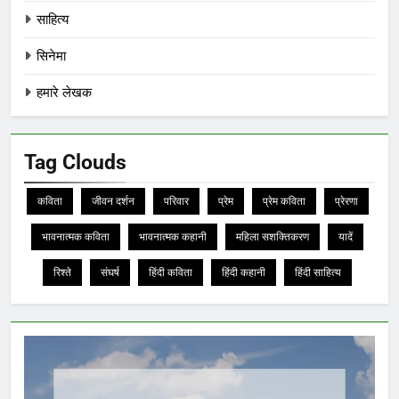
साहित्य
सिनेमा
हमारे लेखक
Tag Clouds
कविता
जीवन दर्शन
परिवार
प्रेम
प्रेम कविता
प्रेरणा
भावनात्मक कविता
भावनात्मक कहानी
महिला सशक्तिकरण
यादें
रिश्ते
संघर्ष
हिंदी कविता
हिंदी कहानी
हिंदी साहित्य