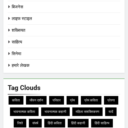
बिजनेस
लाइफ स्टाइल
शख्सियत
साहित्य
सिनेमा
हमारे लेखक
Tag Clouds
कविता
जीवन दर्शन
परिवार
प्रेम
प्रेम कविता
प्रेरणा
भावनात्मक कविता
भावनात्मक कहानी
महिला सशक्तिकरण
यादें
रिश्ते
संघर्ष
हिंदी कविता
हिंदी कहानी
हिंदी साहित्य