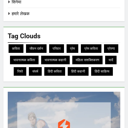
सिनेमा
हमारे लेखक
Tag Clouds
कविता
जीवन दर्शन
परिवार
प्रेम
प्रेम कविता
प्रेरणा
भावनात्मक कविता
भावनात्मक कहानी
महिला सशक्तिकरण
यादें
रिश्ते
संघर्ष
हिंदी कविता
हिंदी कहानी
हिंदी साहित्य