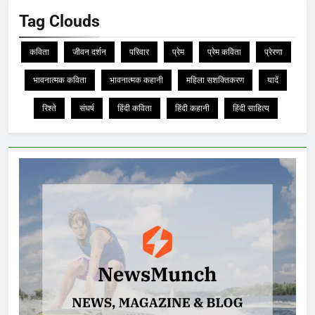
Tag Clouds
कविता
जीवन दर्शन
परिवार
प्रेम
प्रेम कविता
प्रेरणा
भावनात्मक कविता
भावनात्मक कहानी
महिला सशक्तिकरण
यादें
रिश्ते
संघर्ष
हिंदी कविता
हिंदी कहानी
हिंदी साहित्य