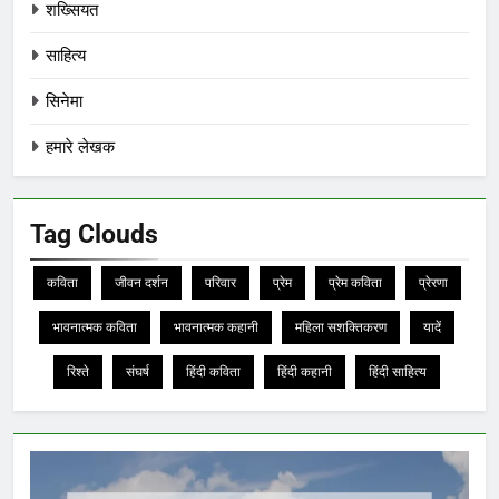
शख्सियत
साहित्य
सिनेमा
हमारे लेखक
Tag Clouds
कविता
जीवन दर्शन
परिवार
प्रेम
प्रेम कविता
प्रेरणा
भावनात्मक कविता
भावनात्मक कहानी
महिला सशक्तिकरण
यादें
रिश्ते
संघर्ष
हिंदी कविता
हिंदी कहानी
हिंदी साहित्य