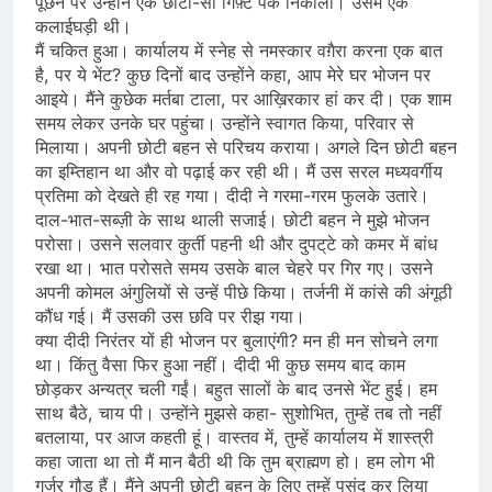
पूछने पर उन्होंने एक छोटा-सा गिफ़्ट पैक निकाला। उसमें एक
कलाईघड़ी थी।
मैं चकित हुआ। कार्यालय में स्नेह से नमस्कार वग़ैरा करना एक बात
है, पर ये भेंट? कुछ दिनों बाद उन्होंने कहा, आप मेरे घर भोजन पर
आइये। मैंने कुछेक मर्तबा टाला, पर आख़िरकार हां कर दी। एक शाम
समय लेकर उनके घर पहुंचा। उन्होंने स्वागत किया, परिवार से
मिलाया। अपनी छोटी बहन से परिचय कराया। अगले दिन छोटी बहन
का इम्तिहान था और वो पढ़ाई कर रही थी। मैं उस सरल मध्यवर्गीय
प्रतिमा को देखते ही रह गया। दीदी ने गरमा-गरम फुलके उतारे।
दाल-भात-सब्ज़ी के साथ थाली सजाई। छोटी बहन ने मुझे भोजन
परोसा। उसने सलवार कुर्ती पहनी थी और दुपट्‌टे को कमर में बांध
रखा था। भात परोसते समय उसके बाल चेहरे पर गिर गए। उसने
अपनी कोमल अंगुलियों से उन्हें पीछे किया। तर्जनी में कांसे की अंगूठी
कौंध गई। मैं उसकी उस छवि पर रीझ गया।
क्या दीदी निरंतर यों ही भोजन पर बुलाएंगी? मन ही मन सोचने लगा
था। किंतु वैसा फिर हुआ नहीं। दीदी भी कुछ समय बाद काम
छोड़कर अन्यत्र चली गईं। बहुत सालों के बाद उनसे भेंट हुई। हम
साथ बैठे, चाय पी। उन्होंने मुझसे कहा- सुशोभित, तुम्हें तब तो नहीं
बतलाया, पर आज कहती हूं। वास्तव में, तुम्हें कार्यालय में शास्त्री
कहा जाता था तो मैं मान बैठी थी कि तुम ब्राह्मण हो। हम लोग भी
गुर्जर गौड़ हैं। मैंने अपनी छोटी बहन के लिए तुम्हें पसंद कर लिया