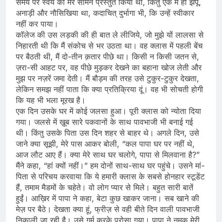
समय पर स्वयं को मेरे सामने प्रस्तुत किया था, किंतु एक मैं ही झेंपू,
अनाड़ी और नौसिखिया था, कदाचित् दुर्भागा भी, कि उन्हें स्वीकार
नहीं कर पाया।
कॉलेज की उस लड़की की ही बात ले लीजिये, जो मुझे यों लालसा से
निहारती थी कि मैं संकोच से भर उठता था। वह क्लास में पहली बेंच
पर बैठती थी, मैं दो-तीन क़तार पीछे था। किसी न किसी जतन से,
ज़रा-सी आहट पर, वह पीछे मुड़कर देखने का बहाना खोज लेती और
मुझ पर नज़रें जमा देती। मैं बौड़म की तरह उसे टुकुर-टुकुर देखता,
लेकिन समझ नहीं पाता कि क्या प्रतिक्रिया दूं। वह भी सोचती होगी
कि यह भी भला मूरख है।
एक दिन उसके घर में कोई जलसा हुआ। पूरी क्लास को न्योता दिया
गया। जलसे में ख़ूब सारे पकवानों के साथ पावभाजी भी बनाई गई
थी। किंतु उसके पिता उस दिन शहर से बाहर थे। अगले दिन, उसे
जाने क्या सूझी, मेरे पास आकर बोली, “कल पापा घर पर नहीं थे,
आज लौट आए हैं। क्या मेरे साथ घर चलोगे, पापा से मिलवाना है?”
मैंने कहा, “हां क्यों नहीं।” हम दोनों साथ-साथ घर पहुंचे। उसने मां-
पिता से परिचय करवाया कि ये हमारी क्लास के सबसे होनहार स्टूडेंट
हैं, तमाम मैडमों के चहेते। वो लोग प्यार से मिले। बहुत सारी बातें
हुईं। आख़िर में पापा ने कहा, बेटा कुछ खाकर जाना। सब खाने की
मेज़ पर बैठे। देखता क्या हूं, फ्रीज़ से वही बीते दिन वाली पावभाजी
निकाली जा रही है। उसे गर्म करके परोसा गया। पापा ने नमक मेरी