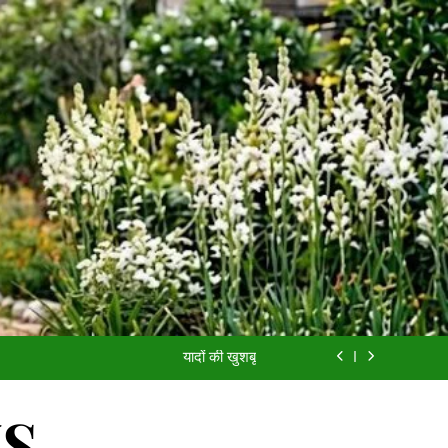
अच्छी औरत
मित्र
यादों की खुशबू
सावन को आने दो
WS
अच्छी औरत