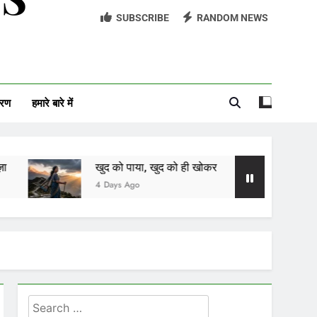
SUBSCRIBE
RANDOM NEWS
मित्र
यादों की खुशबू
सावन को आने दो
वरण
हमारे बारे में
अच्छी औरत
खुद को पाया, खुद को ही खोकर
मित्र
4 Days Ago
1 Hour Ago
Search