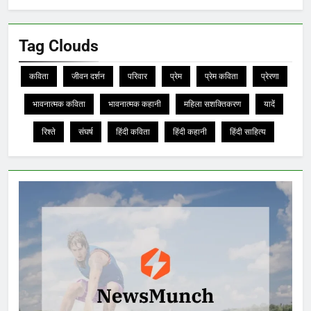
Tag Clouds
कविता
जीवन दर्शन
परिवार
प्रेम
प्रेम कविता
प्रेरणा
भावनात्मक कविता
भावनात्मक कहानी
महिला सशक्तिकरण
यादें
रिश्ते
संघर्ष
हिंदी कविता
हिंदी कहानी
हिंदी साहित्य