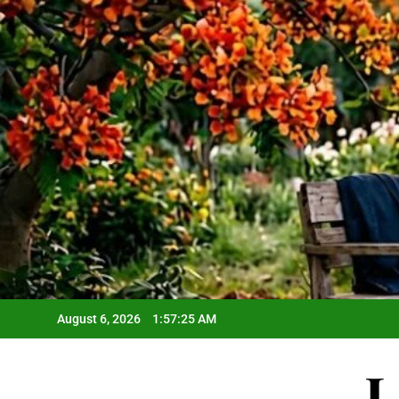
Skip
to
content
August 6, 2026
1:57:26 AM
L