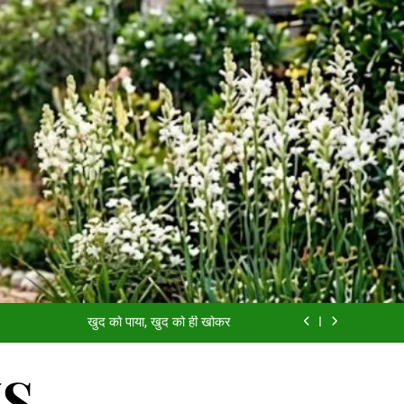
काजल, ख़ामोशी और तुम
आईसीयू का बंद दरवाज़ा
खुद को पाया, खुद को ही खोकर
दीदार
WS
काजल, ख़ामोशी और तुम