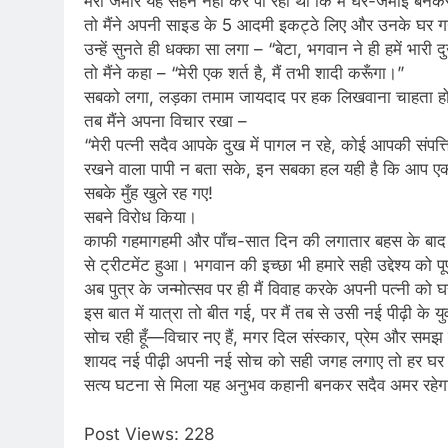
मेरा जमीर यह सहन नहीं कर पा रहा था कि मैं घर-जमाई बनक
तो मैंने अपनी साइड के 5 आदमी इकट्ठे लिए और उनके घर गया। 
उन्हें सुनते ही धक्का सा लगा – “बेटा, भगवान ने ही हमें भार
तो मैंने कहा – “मेरी एक शर्त है, मैं तभी शादी करूँगा।”
सबको लगा, लड़का तमाम जायदाद पर हक लिखवाना चाहता ह
तब मैंने अपना विचार रखा –
“मेरी पत्नी सदैव आपके दुख में पागल न रहे, कोई आपकी संप
रखने वाला पापी न बता सके, इन सबका हल यही है कि आप एक
सबके मुँह खुले रह गए!
सबने विरोध किया।
काफी गहमागहमी और पाँच-सात दिन की लगातार बहस के बाद वे
से ट्रीटमेंट हुआ। भगवान की इच्छा भी हमारे सही उद्देश्य क
अब पुत्र के जन्मोत्सव पर ही मैं विवाह करके अपनी पत्नी 
इस बात में यात्रा तो बीत गई, पर मैं तब से उसी नई पीढ़ी के यु
सोच रही हूँ—विचार नए हैं, मगर दिल संस्कार, प्रेम और समझ
शायद नई पीढ़ी अपनी नई सोच को सही जगह लगाए तो हर घर मे
सत्य घटना से मिला यह अनुभव कहानी बनकर सदैव अमर रहेग
Post Views:
228