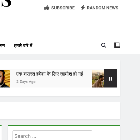
SUBSCRIBE
RANDOM NEWS
आईसीयू का बंद दरवाज़ा
खुद को पाया, खुद को ही खोकर
दीदार
वरण
हमारे बारे में
काजल, ख़ामोशी और तुम
त हमेशा के लिए ख़ामोश हो गई
अनकहा प्रेम
Ago
2 Days Ago
Search