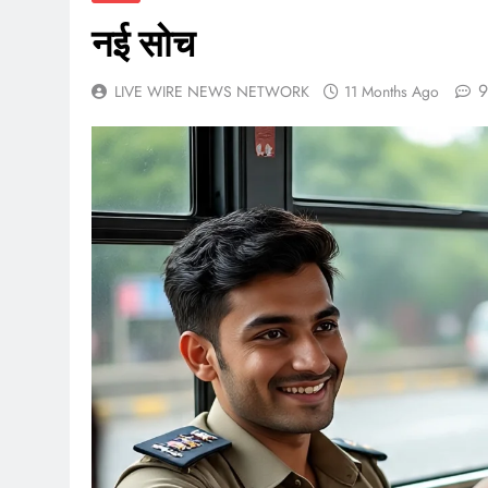
नई सोच
9
LIVE WIRE NEWS NETWORK
11 Months Ago