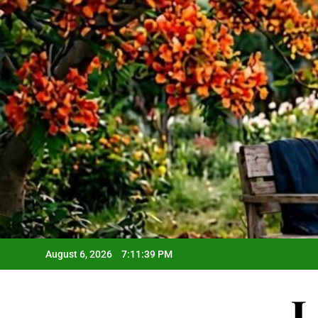
Skip
to
content
August 6, 2026
7:11:40 PM
L