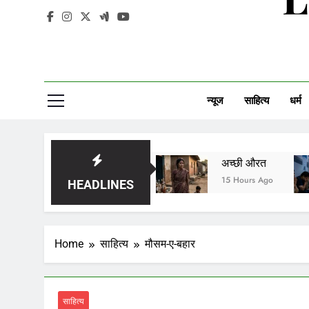
न्यूज
साहित्य
धर्म
सावन को आने दो
अच्छी औरत
आईसीय
4 Hours Ago
15 Hours Ago
2 Day
HEADLINES
Home
साहित्य
मौसम-ए-बहार
साहित्य