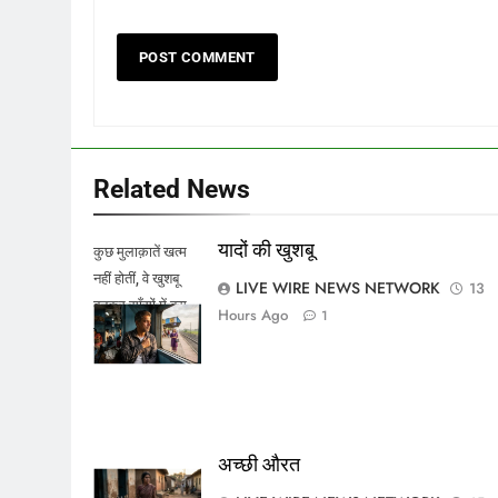
Related News
यादों की खुशबू
कुछ मुलाक़ातें खत्म
नहीं होतीं, वे खुशबू
LIVE WIRE NEWS NETWORK
13
बनकर साँसों में बस
Hours Ago
1
जाती हैं।
अच्छी औरत