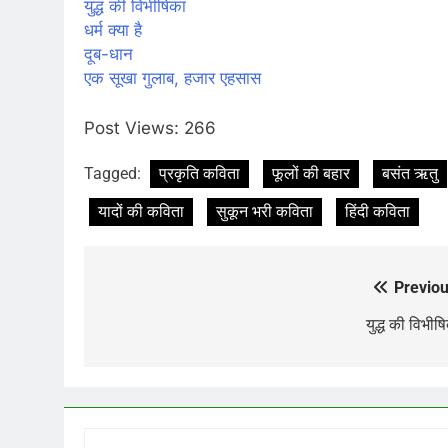
युद्ध की विभीषिका
धर्म क्या है
दूब-धान
एक सूखा गुलाब, हजार एहसास
Post Views:
266
Tagged:
प्रकृति कविता
फूलों की बहार
बसंत ऋतु
यादों की कविता
सुकून भरी कविता
हिंदी कविता
Previou
Post
navigation
युद्ध की विभीष