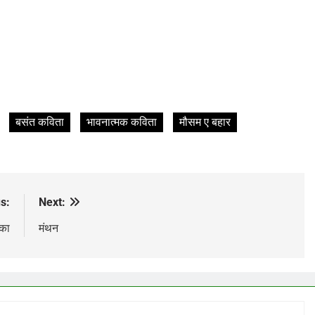
बसंत कविता
भावनात्मक कविता
मौसम ए बहार
s:
Next:
िका
मंथन