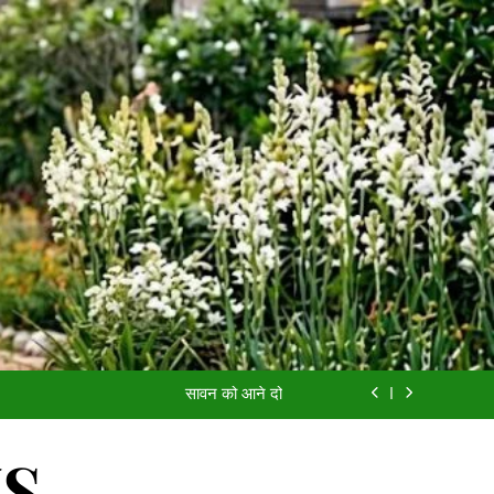
आईसीयू का बंद दरवाज़ा
यादों की खुशबू
सावन को आने दो
अच्छी औरत
आईसीयू का बंद दरवाज़ा
WS
यादों की खुशबू