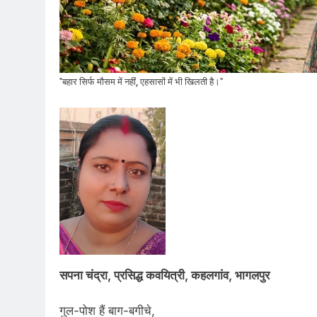
"बहार सिर्फ मौसम में नहीं, एहसासों में भी खिलती है।"
सपना चंद्रा, प्रसिद्ध कवयित्री, कहलगांव, भागलपुर
गुल-पोश हैं बाग-बगीचे,