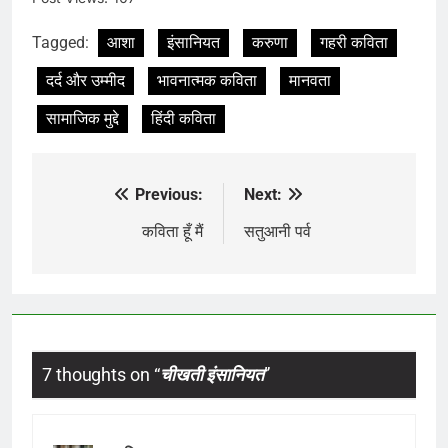
Tagged:
आशा
इंसानियत
करुणा
गहरी कविता
दर्द और उम्मीद
भावनात्मक कविता
मानवता
सामाजिक मुद्दे
हिंदी कविता
Previous:
Next:
Post
navigation
कविता हूँ मैं
सतुआनी पर्व
7 thoughts on “
चीखती इंसानियत
”