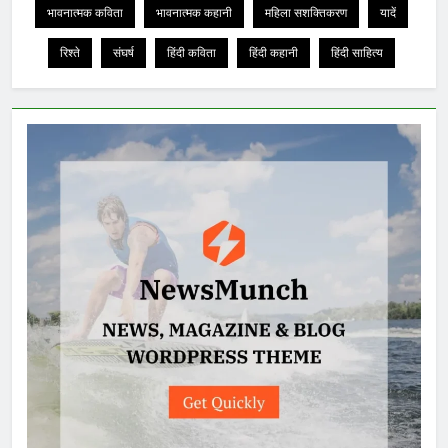
भावनात्मक कविता
भावनात्मक कहानी
महिला सशक्तिकरण
यादें
रिश्ते
संघर्ष
हिंदी कविता
हिंदी कहानी
हिंदी साहित्य