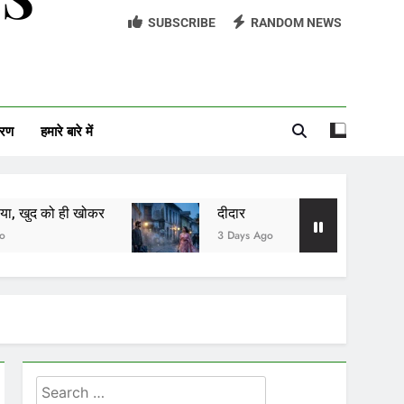
SUBSCRIBE
RANDOM NEWS
यादों की खुशबू
सावन को आने दो
अच्छी औरत
वरण
हमारे बारे में
आईसीयू का बंद दरवाज़ा
कर
दीदार
यादों की खुशबू
3 Days Ago
1 Day Ago
Search