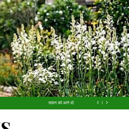
आईसीयू का बंद दरवाज़ा
यादों की खुशबू
सावन को आने दो
अच्छी औरत
WS
आईसीयू का बंद दरवाज़ा