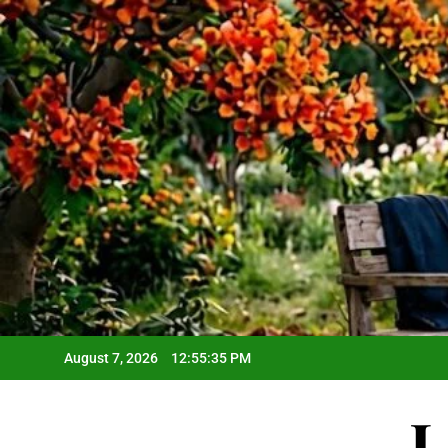
Skip
to
content
August 7, 2026
12:55:36 PM
L