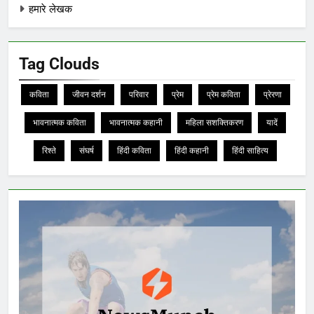
हमारे लेखक
Tag Clouds
कविता
जीवन दर्शन
परिवार
प्रेम
प्रेम कविता
प्रेरणा
भावनात्मक कविता
भावनात्मक कहानी
महिला सशक्तिकरण
यादें
रिश्ते
संघर्ष
हिंदी कविता
हिंदी कहानी
हिंदी साहित्य