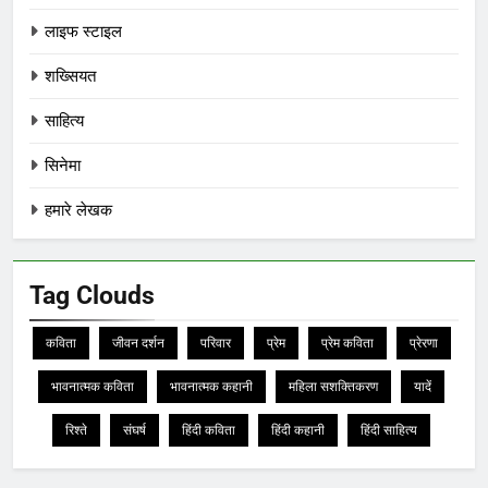
लाइफ स्टाइल
शख्सियत
साहित्य
सिनेमा
हमारे लेखक
Tag Clouds
कविता
जीवन दर्शन
परिवार
प्रेम
प्रेम कविता
प्रेरणा
भावनात्मक कविता
भावनात्मक कहानी
महिला सशक्तिकरण
यादें
रिश्ते
संघर्ष
हिंदी कविता
हिंदी कहानी
हिंदी साहित्य