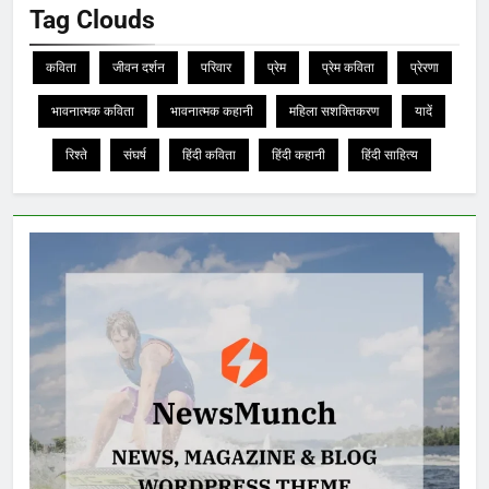
Tag Clouds
कविता
जीवन दर्शन
परिवार
प्रेम
प्रेम कविता
प्रेरणा
भावनात्मक कविता
भावनात्मक कहानी
महिला सशक्तिकरण
यादें
रिश्ते
संघर्ष
हिंदी कविता
हिंदी कहानी
हिंदी साहित्य