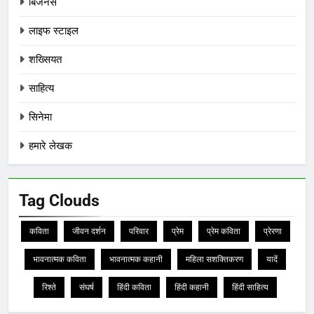
बिजनेस
लाइफ स्टाइल
शख्सियत
साहित्य
सिनेमा
हमारे लेखक
Tag Clouds
कविता
जीवन दर्शन
परिवार
प्रेम
प्रेम कविता
प्रेरणा
भावनात्मक कविता
भावनात्मक कहानी
महिला सशक्तिकरण
यादें
रिश्ते
संघर्ष
हिंदी कविता
हिंदी कहानी
हिंदी साहित्य