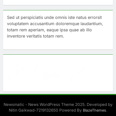
Sed ut perspiciatis unde omnis iste natus errorsit
voluptatem accusantium doloremque laudantium,
totam rem aperiam, eaque ipsa quae ab illo
inventore veritatis totam rem.
Newsmatic - News WordPress Theme 2025. Developed by
Nitin Gaikwad-7219132650 Powered By
.
BlazeThemes