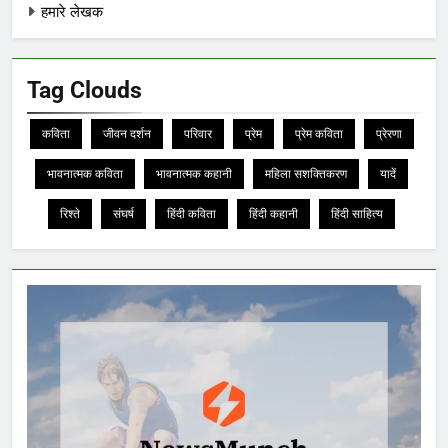
हमारे लेखक
Tag Clouds
कविता
जीवन दर्शन
परिवार
प्रेम
प्रेम कविता
प्रेरणा
भावनात्मक कविता
भावनात्मक कहानी
महिला सशक्तिकरण
यादें
रिश्ते
संघर्ष
हिंदी कविता
हिंदी कहानी
हिंदी साहित्य