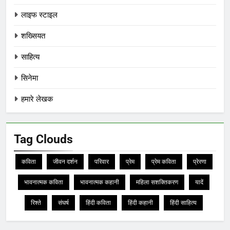
लाइफ स्टाइल
शख्सियत
साहित्य
सिनेमा
हमारे लेखक
Tag Clouds
कविता
जीवन दर्शन
परिवार
प्रेम
प्रेम कविता
प्रेरणा
भावनात्मक कविता
भावनात्मक कहानी
महिला सशक्तिकरण
यादें
रिश्ते
संघर्ष
हिंदी कविता
हिंदी कहानी
हिंदी साहित्य