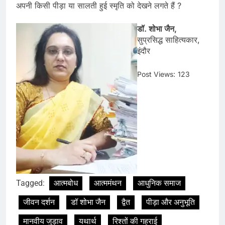
अपनी किसी पीड़ा या सालती हुई स्मृति को देखने लगते हैं ?
डॉ. शोभा जैन,
सुप्रसिद्ध साहित्यकार,
इंदौर
Post Views:
123
Tagged:
आत्मबोध
आत्ममंथन
आधुनिक समाज
जीवन दर्शन
डॉ शोभा जैन
द्वैत
पीड़ा और अनुभूति
मानवीय जुड़ाव
यथार्थ
रिश्तों की गहराई