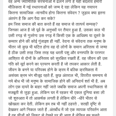
वह अन्य ज्यामितिक संरचनाओं में ढलने लगा है यही बदलाव हमारी
मौलिकता में नई स्थापनाओं को जन्म दे रहा लेकिन यह नयापन
कितना सामाजिक -मानवीय होगा कितना संवेदन ? जुड़ाव क्या इतना
अंतरंग है कि आग पैदा कर सके?
हम जिस समाज की बात करते हैं वह समाज से तात्पर्य सम्यक्‌‍?
जिनका आज है जो पूर्व के अनुभवों पर तैयार हुआ है. उसका कल भी
उसी रगड़ से गुजरेगा उस रगड़ में किसी एक के आधिक्य या दूसरे के
कमतर होने की कोई गुंजाइश ही नहीं. वेदना से संवेदना तक मनुष्य के
भीतर जो कुछ भी घटित होगा वह दो लोगों के समान अस्तित्व से जन्मा
है ठीक उसी तरह जिस तरह यह धरती पशु और वनस्पति के परस्पर
आश्रित से दोनों के अस्तित्व को सुरक्षित रखती हैं. वह जीवन की उस
गति को मूर्त करने का प्रयत्न करती है जो तपकर आकार लेती है.
जीवन के बनने या परिपक्व होने के क्रम में बल्कि क्रमिकता में
असंख्य क्रम भंग मौजूद रहते हैं. कुछ अंतराल भी, विपरीत समन्वय से
नये बोध भी जो मनुष्य के सामाजिक होने की अनिवार्य शर्त भी है. अब
लोग एक दायरे के बाहर नहीं जाते जबकि समाज अपनी स्थानिकता से
मजबूती से जुड़ा हुआ. लेकिन घर में रहकर भी एकल दुनिया बसा ली
जो शुरुआत में तो आकर्षक लगती है लेकिन धीरे -धीरे भीतर से
खोखला कर देती. लेकिन हम तब भी नहीं ठहरते . सतही दृष्टि से
देखकर आगे निकल जाते हैं .अंतर्बोध में जो एक व्यापक परिवर्तन आता
है वह चीजों को निकट से देखने पर ही आता है लेकिन हम चलते