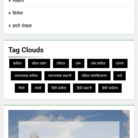
साहित्य
सिनेमा
हमारे लेखक
Tag Clouds
कविता
जीवन दर्शन
परिवार
प्रेम
प्रेम कविता
प्रेरणा
भावनात्मक कविता
भावनात्मक कहानी
महिला सशक्तिकरण
यादें
रिश्ते
संघर्ष
हिंदी कविता
हिंदी कहानी
हिंदी साहित्य