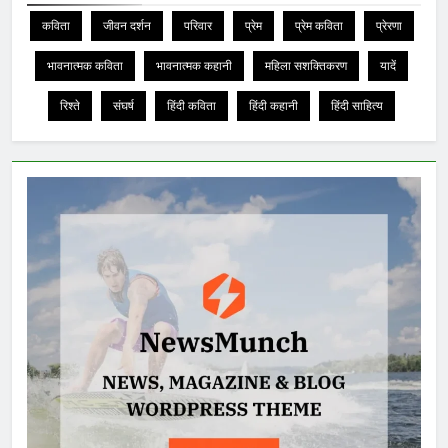
कविता
जीवन दर्शन
परिवार
प्रेम
प्रेम कविता
प्रेरणा
भावनात्मक कविता
भावनात्मक कहानी
महिला सशक्तिकरण
यादें
रिश्ते
संघर्ष
हिंदी कविता
हिंदी कहानी
हिंदी साहित्य