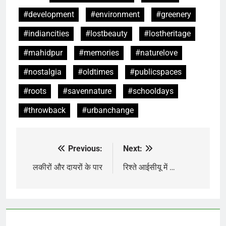
#development
#environment
#greenery
#indiancities
#lostbeauty
#lostheritage
#mahidpur
#memories
#naturelove
#nostalgia
#oldtimes
#publicspaces
#roots
#savennature
#schooldays
#throwback
#urbanchange
Previous:
Next:
Post
navigation
लकीरों और दायरों के पार
रिश्ते आईसीयू में …