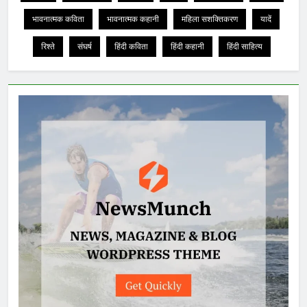
भावनात्मक कविता
भावनात्मक कहानी
महिला सशक्तिकरण
यादें
रिश्ते
संघर्ष
हिंदी कविता
हिंदी कहानी
हिंदी साहित्य