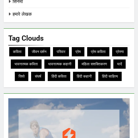
सिनेमा
हमारे लेखक
Tag Clouds
कविता
जीवन दर्शन
परिवार
प्रेम
प्रेम कविता
प्रेरणा
भावनात्मक कविता
भावनात्मक कहानी
महिला सशक्तिकरण
यादें
रिश्ते
संघर्ष
हिंदी कविता
हिंदी कहानी
हिंदी साहित्य