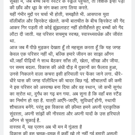
सुबहों में, जब बच्चे बिना स्वेटर के स्कूल पहुँचते, तो शिक्षक इन्हीं पेड़ों
की छाँव और धूप के संग कक्षा लगा लिया करते.
यहीं गंभीर मुद्दों पर चर्चा भी होती, समझौते भी. आसपास युवा
वॉलीबॉल और क्रिकेट खेलते. कभी बातचीत के बीच क्रिकेट की गेंद
आकर गिर पड़ती तो कोई झुंझलाहट नहीं होतीहँसते हुए बच्चों को गेंद
लौटा दी जाती. यह परिसर सचमुच स्वच्छ, स्वास्थ्यवर्धक और जीवंत
था.
आज जब मैं पीछे मुड़कर देखता हूँ तो महसूस करता हूँ कि यह जगह
केवल एक परिसर नहीं थी, बल्कि हमारे जीवन का साझा आँगन
थी.जहाँ पीढ़ियों ने साथ बैठकर साँस ली, खेला, सीखा और जीया.
पर समय बदला. विकास की अंधी दौड़ में दुकानों का फैलाव हुआ,
उनसे निकलने वाला कचरा इसी हरियाली पर फेंका जाने लगा. धीरे-
धीरे घास की जगह पॉलीथिन की चादर बिछ गई. शौचालयों की कमी
ने इस परिसर को अस्वच्छ बना दिया और वह स्थान, जो कभी सुगंध
का स्रोत था, दुर्गंध का गढ़ बन गया. अब सुना है कि वहाँ बस स्टैंड
का निर्माण हो रहा है. यात्री आएँगे-जाएँगे, सुविधाएँ होंगी, स्थायी
शौचालय बनेंगे. परंतु इस विकास की क़ीमत हमने अपनी प्राकृतिक
सुंदरता, अपनी सांझों की नीरवता और अपनी यादों के उस हरियाले
आँगन से चुकाई है.
वास्तव में, यह प्रश्न अब भी मन में गूंजता है
विकास की इस चमक-दमक में कहीं खो तो नहीं गई हमारी असली