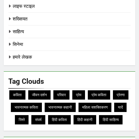
लाइफ स्टाइल
शख्सियत
साहित्य
सिनेमा
हमारे लेखक
Tag Clouds
कविता
जीवन दर्शन
परिवार
प्रेम
प्रेम कविता
प्रेरणा
भावनात्मक कविता
भावनात्मक कहानी
महिला सशक्तिकरण
यादें
रिश्ते
संघर्ष
हिंदी कविता
हिंदी कहानी
हिंदी साहित्य