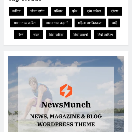
कविता
जीवन दर्शन
परिवार
प्रेम
प्रेम कविता
प्रेरणा
भावनात्मक कविता
भावनात्मक कहानी
महिला सशक्तिकरण
यादें
रिश्ते
संघर्ष
हिंदी कविता
हिंदी कहानी
हिंदी साहित्य