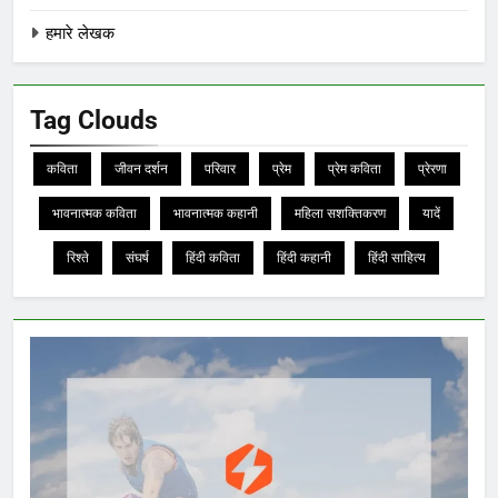
हमारे लेखक
Tag Clouds
कविता
जीवन दर्शन
परिवार
प्रेम
प्रेम कविता
प्रेरणा
भावनात्मक कविता
भावनात्मक कहानी
महिला सशक्तिकरण
यादें
रिश्ते
संघर्ष
हिंदी कविता
हिंदी कहानी
हिंदी साहित्य