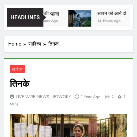
यादों की खुशबू
सावन को आने दो
HEADLINES
13 Hours Ago
14 Hours Ago
Home
साहित्य
तिनके
साहित्य
तिनके
0
LIVE WIRE NEWS NETWORK
1 Year Ago
1
Mins