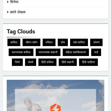
सिनेमा
हमारे लेखक
Tag Clouds
कविता
जीवन दर्शन
परिवार
प्रेम
प्रेम कविता
प्रेरणा
भावनात्मक कविता
भावनात्मक कहानी
महिला सशक्तिकरण
यादें
रिश्ते
संघर्ष
हिंदी कविता
हिंदी कहानी
हिंदी साहित्य