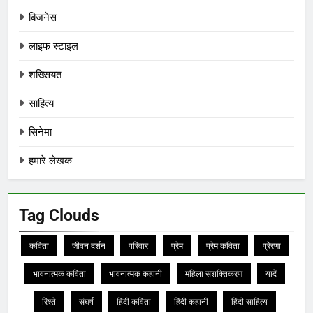
बिजनेस
लाइफ स्टाइल
शख्सियत
साहित्य
सिनेमा
हमारे लेखक
Tag Clouds
कविता
जीवन दर्शन
परिवार
प्रेम
प्रेम कविता
प्रेरणा
भावनात्मक कविता
भावनात्मक कहानी
महिला सशक्तिकरण
यादें
रिश्ते
संघर्ष
हिंदी कविता
हिंदी कहानी
हिंदी साहित्य