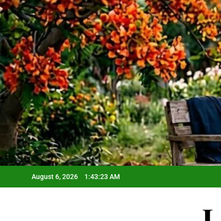
Skip
to
content
August 6, 2026
1:43:25 AM
L