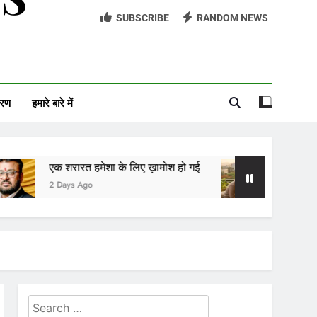
SUBSCRIBE
RANDOM NEWS
आईसीयू का बंद दरवाज़ा
खुद को पाया, खुद को ही खोकर
दीदार
वरण
हमारे बारे में
काजल, ख़ामोशी और तुम
ारत हमेशा के लिए ख़ामोश हो गई
अनकहा प्रेम
s Ago
2 Days Ago
Search