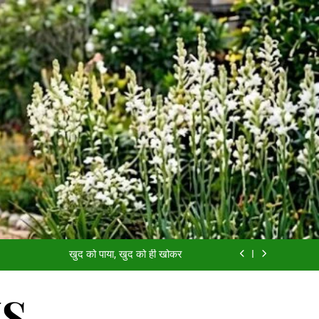
काजल, ख़ामोशी और तुम
आईसीयू का बंद दरवाज़ा
खुद को पाया, खुद को ही खोकर
दीदार
WS
काजल, ख़ामोशी और तुम