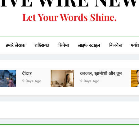
Let Your Words Shine.
हमारे लेखक
शख्सियत
सिनेमा
लाइफ स्टाइल
बिजनेस
पर्या
काजल, ख़ामोशी और तुम
एक शर
s Ago
2 Days Ago
2 Day