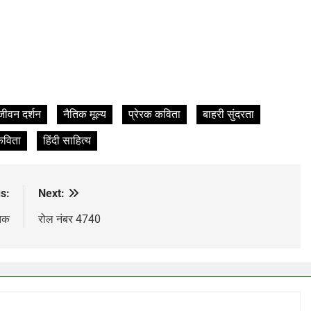
जीवन दर्शन
नैतिक मूल्य
प्रेरक कविता
बाहरी सुंदरता
 कविता
हिंदी साहित्य
s:
Next:
तक
रोल नंबर 4740