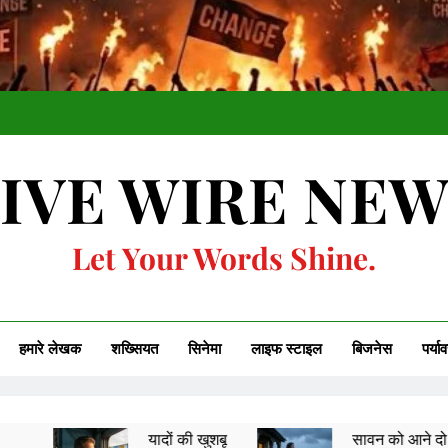
IVE WIRE NE
Let Your Words Shine.
हमारे लेखक
शख्सियत
सिनेमा
लाइफ स्टाइल
बिजनेस
पर्या
यादों की खुशबू
सावन को आने दो