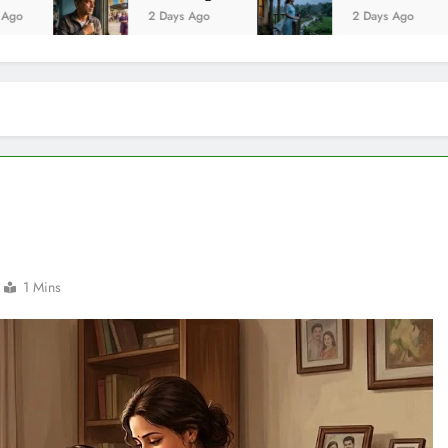
2 Days Ago
2 Days Ago
1 Mins