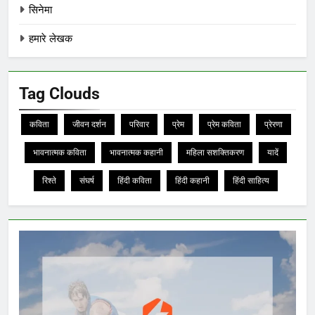
सिनेमा
हमारे लेखक
Tag Clouds
कविता
जीवन दर्शन
परिवार
प्रेम
प्रेम कविता
प्रेरणा
भावनात्मक कविता
भावनात्मक कहानी
महिला सशक्तिकरण
यादें
रिश्ते
संघर्ष
हिंदी कविता
हिंदी कहानी
हिंदी साहित्य