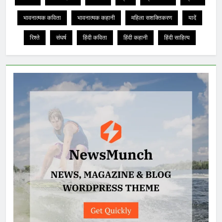
भावनात्मक कविता
भावनात्मक कहानी
महिला सशक्तिकरण
यादें
रिश्ते
संघर्ष
हिंदी कविता
हिंदी कहानी
हिंदी साहित्य