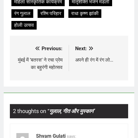
महिला सांस्कृतिक कार्यक्रम
मातृशक्ति भजन मंडली
रंग गुलाल
रश्मि परिहार
राधा कृष्ण झांकी
होली उत्सव
Previous:
Next:
Post
navigation
मुंबई में ‘बतरस’ ने रचा प्रेम
अपने ही रंग में रंग लो…
का बहुरंगी महोत्सव
2 thoughts on “
गुलाल, गीत और मुस्कान
”
Shyam Gulati
says: