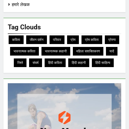
हमारे लेखक
Tag Clouds
कविता
जीवन दर्शन
परिवार
प्रेम
प्रेम कविता
प्रेरणा
भावनात्मक कविता
भावनात्मक कहानी
महिला सशक्तिकरण
यादें
रिश्ते
संघर्ष
हिंदी कविता
हिंदी कहानी
हिंदी साहित्य