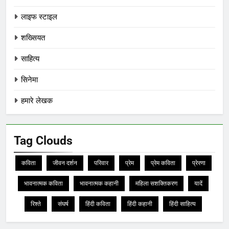
लाइफ स्टाइल
शख्सियत
साहित्य
सिनेमा
हमारे लेखक
Tag Clouds
कविता
जीवन दर्शन
परिवार
प्रेम
प्रेम कविता
प्रेरणा
भावनात्मक कविता
भावनात्मक कहानी
महिला सशक्तिकरण
यादें
रिश्ते
संघर्ष
हिंदी कविता
हिंदी कहानी
हिंदी साहित्य