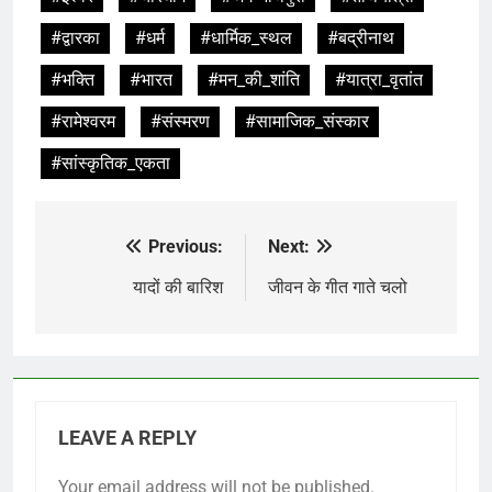
#द्वारका
#धर्म
#धार्मिक_स्थल
#बद्रीनाथ
#भक्ति
#भारत
#मन_की_शांति
#यात्रा_वृतांत
#रामेश्वरम
#संस्मरण
#सामाजिक_संस्कार
#सांस्कृतिक_एकता
Previous:
Next:
Post
navigation
यादों की बारिश
जीवन के गीत गाते चलो
LEAVE A REPLY
Your email address will not be published.