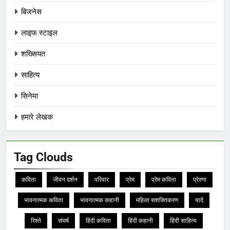
बिजनेस
लाइफ स्टाइल
शख्सियत
साहित्य
सिनेमा
हमारे लेखक
Tag Clouds
कविता
जीवन दर्शन
परिवार
प्रेम
प्रेम कविता
प्रेरणा
भावनात्मक कविता
भावनात्मक कहानी
महिला सशक्तिकरण
यादें
रिश्ते
संघर्ष
हिंदी कविता
हिंदी कहानी
हिंदी साहित्य