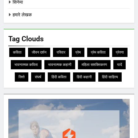
सिनेमा
हमारे लेखक
Tag Clouds
कविता
जीवन दर्शन
परिवार
प्रेम
प्रेम कविता
प्रेरणा
भावनात्मक कविता
भावनात्मक कहानी
महिला सशक्तिकरण
यादें
रिश्ते
संघर्ष
हिंदी कविता
हिंदी कहानी
हिंदी साहित्य