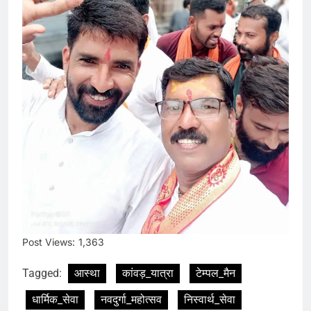
Post Views:
1,363
Tagged:
आस्था
कांवड़_यात्रा
टेम्पल_मैन
धार्मिक_सेवा
नवदुर्गा_महोत्सव
निस्वार्थ_सेवा