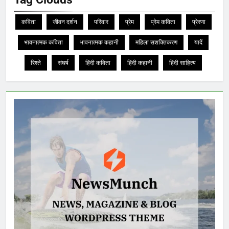
कविता
जीवन दर्शन
परिवार
प्रेम
प्रेम कविता
प्रेरणा
भावनात्मक कविता
भावनात्मक कहानी
महिला सशक्तिकरण
यादें
रिश्ते
संघर्ष
हिंदी कविता
हिंदी कहानी
हिंदी साहित्य