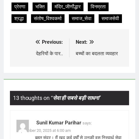
प्रेरणा
भक्ति
मंदिर_जीर्णोद्धार
विनम्रता
श्रद्धा
संतोष_विश्वकर्मा
समाज_सेवा
समाजसेवी
Previous:
Next:
Post
navigation
देहरियों के पार..
बच्चों का बदलता व्यवहार
13 thoughts on “
सेवा ही सबसे बड़ी साधना
”
Sunil Kumar Parihar
says:
September 20, 2025 at 6:00 am
बहुत सुंदर। मैं खुद कई वर्षों से उनकी इस निस्वार्थ सेवा