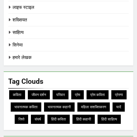
लाइफ स्टाइल
शख्सियत
साहित्य
सिनेमा
हमारे लेखक
Tag Clouds
कविता
जीवन दर्शन
परिवार
प्रेम
प्रेम कविता
प्रेरणा
भावनात्मक कविता
भावनात्मक कहानी
महिला सशक्तिकरण
यादें
रिश्ते
संघर्ष
हिंदी कविता
हिंदी कहानी
हिंदी साहित्य