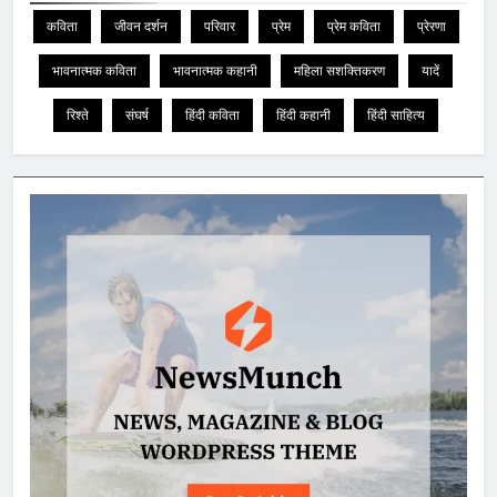
कविता
जीवन दर्शन
परिवार
प्रेम
प्रेम कविता
प्रेरणा
भावनात्मक कविता
भावनात्मक कहानी
महिला सशक्तिकरण
यादें
रिश्ते
संघर्ष
हिंदी कविता
हिंदी कहानी
हिंदी साहित्य