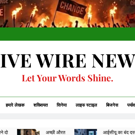
IVE WIRE NE
Let Your Words Shine.
हमारे लेखक
शख्सियत
सिनेमा
लाइफ स्टाइल
बिजनेस
पर्या
अच्छी औरत
आईसीयू का बंद दरवाज़ा