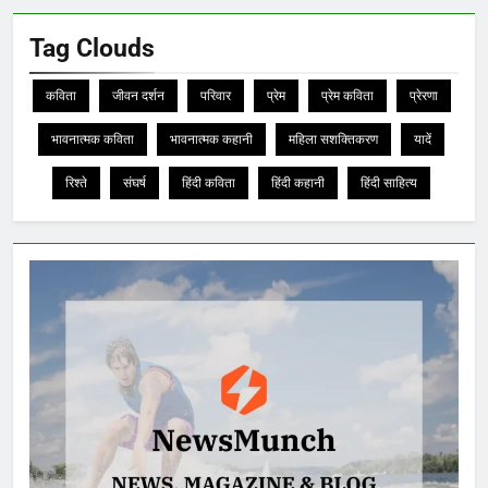
Tag Clouds
कविता
जीवन दर्शन
परिवार
प्रेम
प्रेम कविता
प्रेरणा
भावनात्मक कविता
भावनात्मक कहानी
महिला सशक्तिकरण
यादें
रिश्ते
संघर्ष
हिंदी कविता
हिंदी कहानी
हिंदी साहित्य