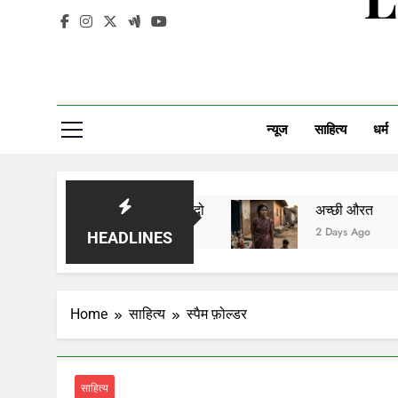
न्यूज
साहित्य
धर्म
सावन को आने दो
अच्छी औरत
आ
2 Days Ago
2 Days Ago
2
HEADLINES
Home
साहित्य
स्पैम फ़ोल्डर
साहित्य