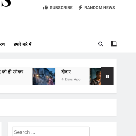
SUBSCRIBE
RANDOM NEWS
सावन को आने दो
अच्छी औरत
आईसीयू का बंद दरवाज़ा
वरण
हमारे बारे में
दीदार
यादों की खुशबू
4 Days Ago
2 Days Ago
Search