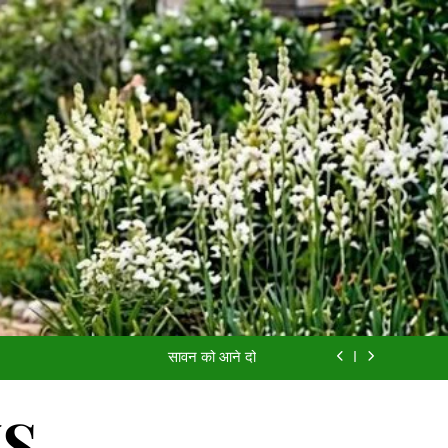
आईसीयू का बंद दरवाज़ा
यादों की खुशबू
सावन को आने दो
अच्छी औरत
आईसीयू का बंद दरवाज़ा
WS
यादों की खुशबू