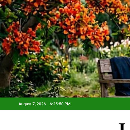
Skip
to
content
August 7, 2026
6:25:52 PM
L