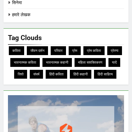
सिनेमा
हमारे लेखक
Tag Clouds
कविता
जीवन दर्शन
परिवार
प्रेम
प्रेम कविता
प्रेरणा
भावनात्मक कविता
भावनात्मक कहानी
महिला सशक्तिकरण
यादें
रिश्ते
संघर्ष
हिंदी कविता
हिंदी कहानी
हिंदी साहित्य