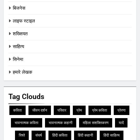
बिजनेस
लाइफ स्टाइल
शख्सियत
साहित्य
सिनेमा
हमारे लेखक
Tag Clouds
कविता
जीवन दर्शन
परिवार
प्रेम
प्रेम कविता
प्रेरणा
भावनात्मक कविता
भावनात्मक कहानी
महिला सशक्तिकरण
यादें
रिश्ते
संघर्ष
हिंदी कविता
हिंदी कहानी
हिंदी साहित्य