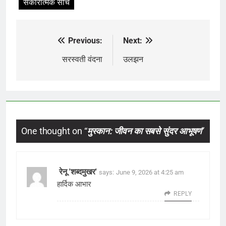
सकारात्मक सोच
Previous:
Next:
Post
navigation
सरस्वती वंदना
उलझन
One thought on “
मुस्कान: जीवन का सबसे सुंदर आभूषण
”
रेनू 'शब्दमुखर'
says:
June 9, 2026 at 4:25 am
हार्दिक आभार
REPLY