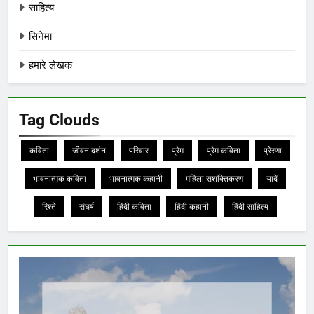
साहित्य
सिनेमा
हमारे लेखक
Tag Clouds
कविता
जीवन दर्शन
परिवार
प्रेम
प्रेम कविता
प्रेरणा
भावनात्मक कविता
भावनात्मक कहानी
महिला सशक्तिकरण
यादें
रिश्ते
संघर्ष
हिंदी कविता
हिंदी कहानी
हिंदी साहित्य