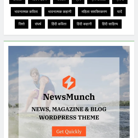
भावनात्मक कविता
भावनात्मक कहानी
महिला सशक्तिकरण
यादें
रिश्ते
संघर्ष
हिंदी कविता
हिंदी कहानी
हिंदी साहित्य